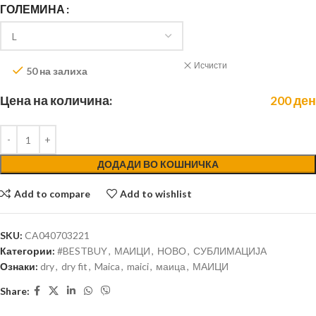
ГОЛЕМИНА
Исчисти
50 на залиха
Цена на количина:
200
ден
ДОДАДИ ВО КОШНИЧКА
Add to compare
Add to wishlist
SKU:
CA040703221
Категории:
#BESTBUY
,
МАИЦИ
,
НОВО
,
СУБЛИМАЦИЈА
Ознаки:
dry
,
dry fit
,
Maica
,
maici
,
маица
,
МАИЦИ
Share: