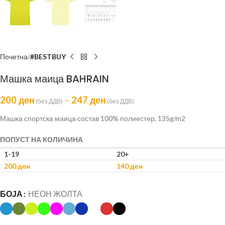
Почетна
#BESTBUY
Машка маица BAHRAIN
200
ден
–
247
ден
(без ДДВ)
(без ДДВ)
Машка спортска маица состав 100% полиестер, 135g/m2
ПОПУСТ НА КОЛИЧИНА
1-19
20+
200
ден
140
ден
БОЈА
НЕОН ЖОЛТА