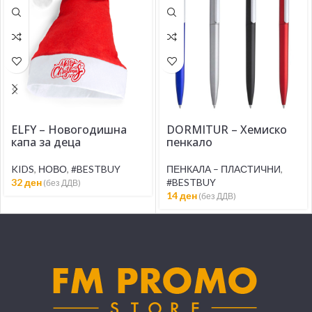
ELFY – Новогодишна
DORMITUR – Хемиско
капа за деца
пенкало
KIDS
,
НОВО
,
#BESTBUY
ПЕНКАЛА – ПЛАСТИЧНИ
,
32
ден
#BESTBUY
(без ДДВ)
14
ден
(без ДДВ)