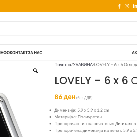
ИНФО
КОНТАКТ
ЗА НАС
АК
Почетна
УБАВИНА
LOVELY – 6 x 6 Оглед
LOVELY – 6 x 6 
86
ден
(без ДДВ)
Димензија: 5.9 x 5.9 x 1.2 cm
Материјал: Полиуретен
Препорачан тип на печатење: Дигитална
Препорачена димензија на печат: 5.9 x 5.