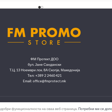
ФМ Протект ДОО
бул. Јане Сандански
T.Ц. 13 Ноември лок. 8А Скопје, Македонија
Тел: +389 2 2460 421
Email: office@fmprotect.mk
подобри функционалноста на оваа веб страница.
Потребни ми се доп