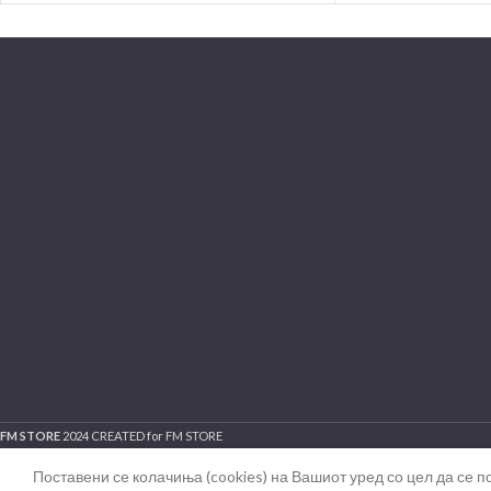
FM STORE
2024 CREATED for FM STORE
Поставени се колачиња (cookies) на Вашиот уред со цел да се 