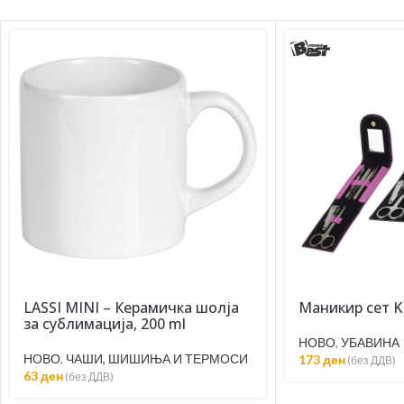
LASSI MINI – Керамичка шолја
Маникир сет K
за сублимација, 200 ml
НОВО
,
УБАВИНА
НОВО
,
ЧАШИ, ШИШИЊА И ТЕРМОСИ
173
ден
(без ДДВ)
63
ден
(без ДДВ)