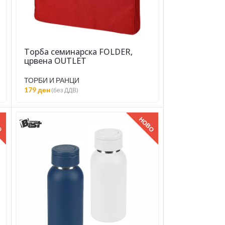
Торба семинарска FOLDER,
црвена OUTLET
ТОРБИ И РАНЦИ
179
ден
(без ДДВ)
О
НОВО