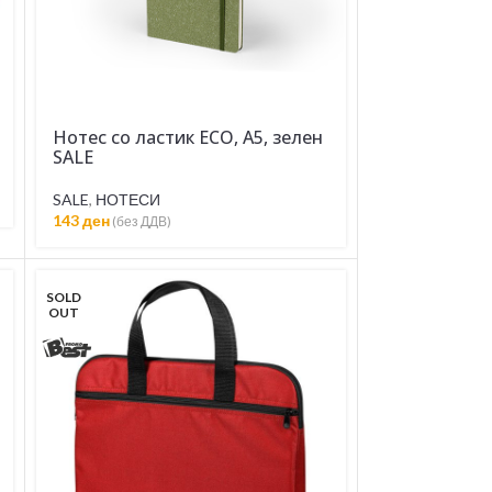
Нотес со ластик ECO, А5, зелен
SALE
SALE
,
НОТЕСИ
143
ден
(без ДДВ)
SOLD
OUT