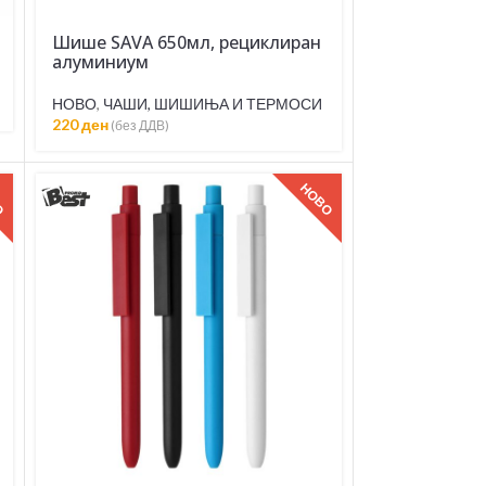
Шише SAVA 650мл, рециклиран
алуминиум
НОВО
,
ЧАШИ, ШИШИЊА И ТЕРМОСИ
220
ден
(без ДДВ)
О
НОВО