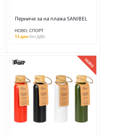
Перниче за на плажа SANIBEL
НОВО
,
СПОРТ
51
ден
(без ДДВ)
НОВО