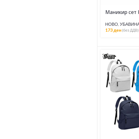
Маникир сет 
НОВО
,
УБАВИН
173
ден
(без ДДВ)