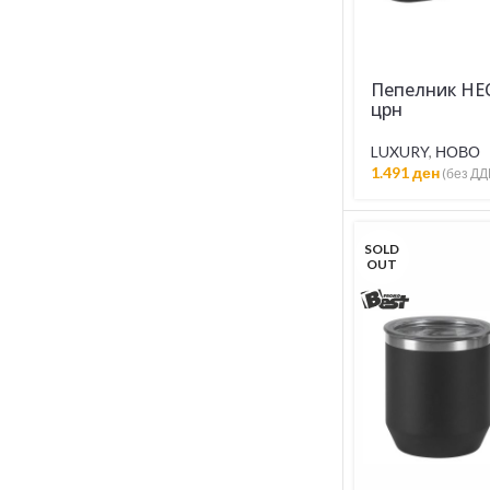
Пепелник HE
црн
LUXURY
,
НОВО
1.491
ден
(без ДД
SOLD
OUT