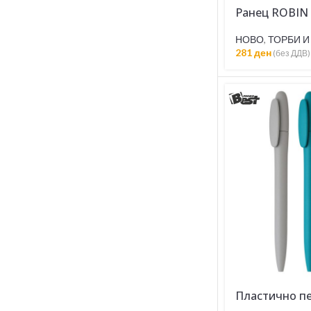
Ранец ROBIN
НОВО
,
ТОРБИ И
281
ден
(без ДДВ)
Пластично п