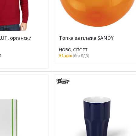
UT, органски
Топка за плажа SANDY
НОВО
,
СПОРТ
О
51
ден
(без ДДВ)