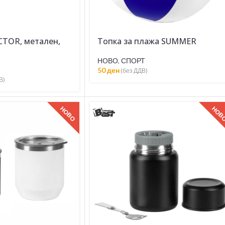
CTOR, метален,
Топка за плажа SUMMER
НОВО
,
СПОРТ
50
ден
(без ДДВ)
В)
НОВО
НОВ