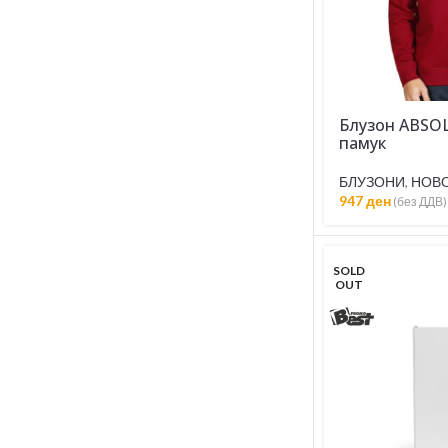
Блузон ABSOL
памук
БЛУЗОНИ
,
НОВ
947
ден
(без ДДВ)
SOLD
OUT