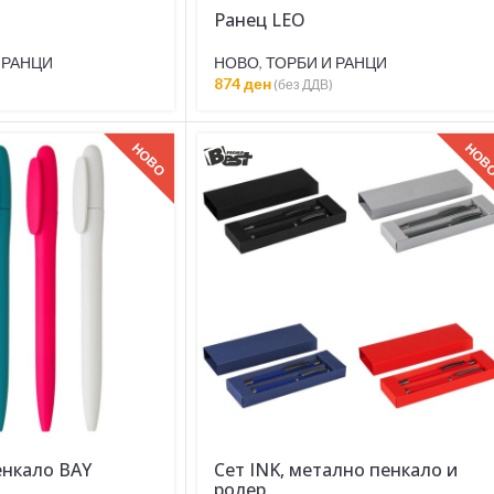
Ранец LEO
 РАНЦИ
НОВО
,
ТОРБИ И РАНЦИ
874
ден
(без ДДВ)
НОВО
НОВ
енкало BAY
Сет INK, метално пенкало и
ролер