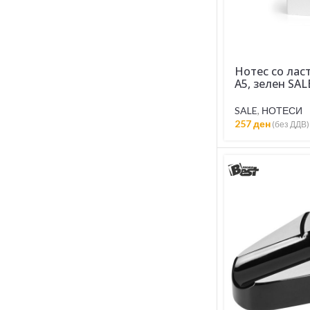
Нотес со лас
А5, зелен SAL
SALE
,
НОТЕСИ
257
ден
(без ДДВ)