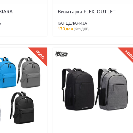
KIARA
Визитарка FLEX, OUTLET
А
КАНЦЕЛАРИЈА
170
ден
(без ДДВ)
НОВО
НОВ