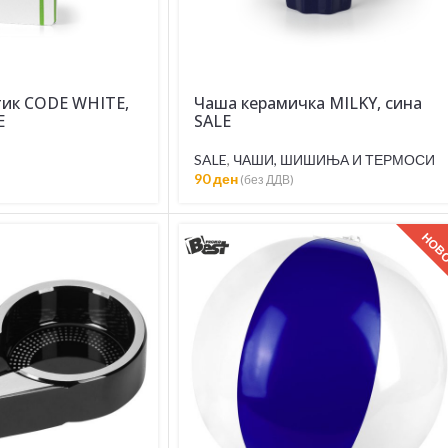
тик CODE WHITE,
Чаша керамичка MILKY, сина
E
SALE
SALE
,
ЧАШИ, ШИШИЊА И ТЕРМОСИ
90
ден
(без ДДВ)
НОВ