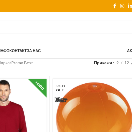
ИНФО
КОНТАКТ
ЗА НАС
АК
Марка
Promo Best
Прикажи
9
12
НОВО
SOLD
OUT