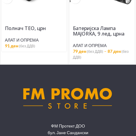
Полнач ТЕО, црн
Батеријска Лампа
MAJORKA, 9 лед, црна
АЛАТ И ОПРЕМА
АЛАТ И ОПРЕМА
91
ден
(без ДДВ)
79
ден
–
87
ден
(без ДДВ)
(без
ДДВ)
ФМ Протект ДОО
бул. Јане Сандански