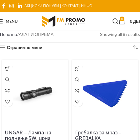
АКЦИСКИ ПОНУДИ
|
КОНТАКТ
|
ИНФО
0
MENU
0
ДЕ
Почетна
АЛАТ И ОПРЕМА
Showing all 8 results
Странично мени
UNGAR – Лампа на
Гребалка за мраз –
полнење 5W, црна
GREBALKA