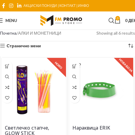
АКЦИСКИ ПОНУДИ
|
КОНТАКТ
|
ИНФО
0
MENU
0
ДЕ
Почетна
АЛКИ И МОНЕТНИЦИ
Showing all 6 results
Странично мени
НОВА БОЈА
НОВО
SOLD
OUT
Светлечко стапче,
Нараквица ERIK
GLOW STICK