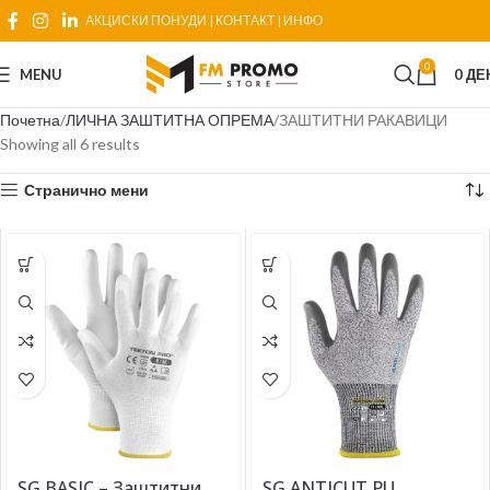
АКЦИСКИ ПОНУДИ
|
КОНТАКТ
|
ИНФО
0
MENU
0
ДЕ
Почетна
ЛИЧНА ЗАШТИТНА ОПРЕМА
ЗАШТИТНИ РАКАВИЦИ
Showing all 6 results
Странично мени
SG BASIC – Заштитни
SG ANTICUT PU