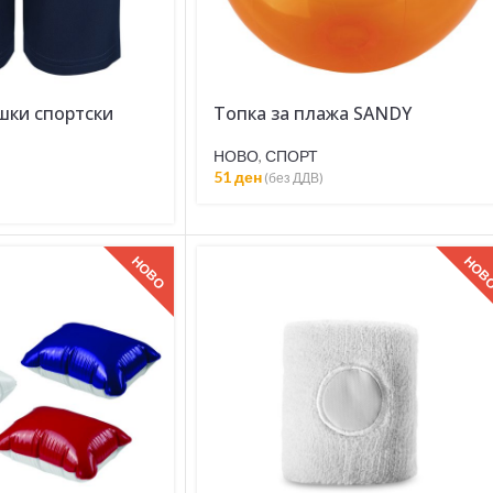
шки спортски
Топка за плажа SANDY
НОВО
,
СПОРТ
51
ден
(без ДДВ)
НОВО
НОВ