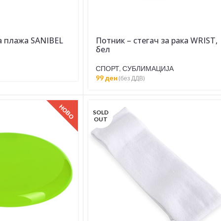
а плажа SANIBEL
Потник – стегач за рака WRIST,
бел
СПОРТ
,
СУБЛИМАЦИЈА
99
ден
(без ДДВ)
НОВО
SOLD
OUT