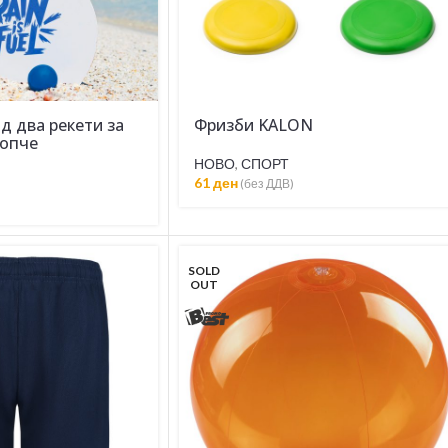
д два рекети за
Фризби KALON
топче
НОВО
,
СПОРТ
61
ден
(без ДДВ)
SOLD
OUT