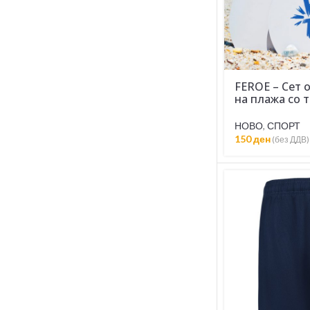
FEROE – Сет о
на плажа со 
НОВО
,
СПОРТ
150
ден
(без ДДВ)