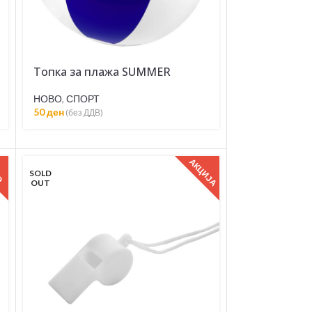
Топка за плажа SUMMER
НОВО
,
СПОРТ
50
ден
(без ДДВ)
АКЦИЈА
О
SOLD
OUT