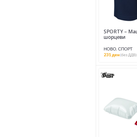
SPORTY – Ma
шорцеви
НОВО
,
СПОРТ
231
ден
(без ДДВ)