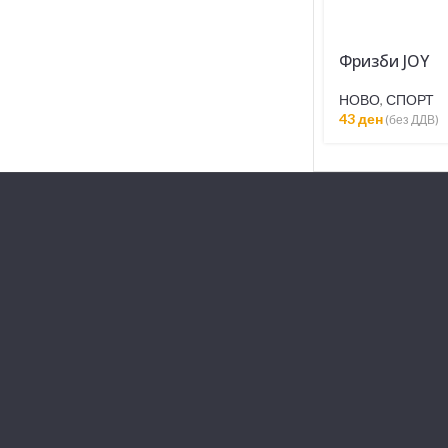
Фризби JOY
НОВО
,
СПОРТ
43
ден
(без ДДВ)