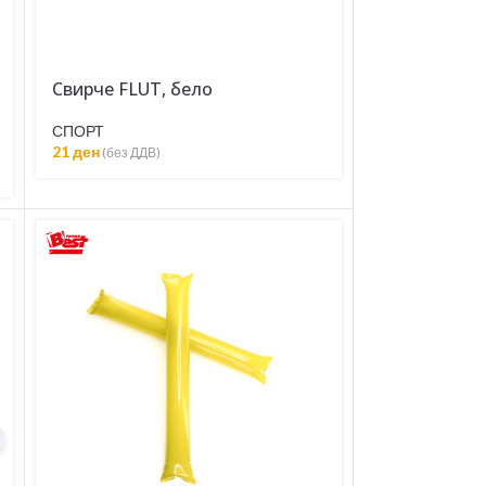
Свирче FLUT, бело
СПОРТ
21
ден
(без ДДВ)