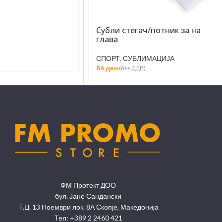
Субли стегач/потник за на
глава
СПОРТ
,
СУБЛИМАЦИЈА
86
ден
(без ДДВ)
ФМ Протект ДОО
бул. Јане Сандански
T.Ц. 13 Ноември лок. 8А Скопје, Македонија
Тел: +389 2 2460 421