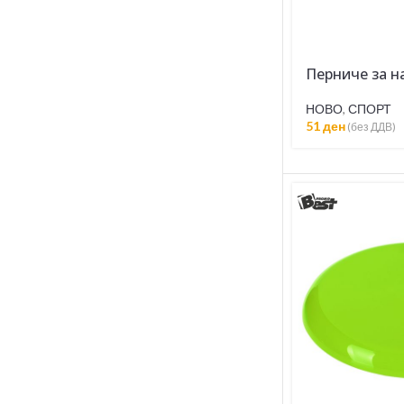
Перниче за н
НОВО
,
СПОРТ
51
ден
(без ДДВ)